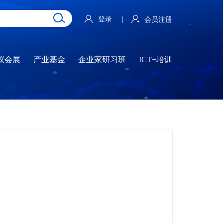
登录
|
会员注册
议会展
产业基金
企业家研习班
ICT+培训