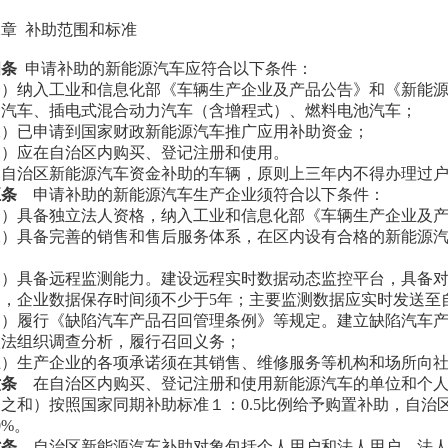
二章
补助范围和标准
四条
申请补助的新能源汽车应符合以下条件：
一）纳入工业和信息化部《车辆生产企业及产品公告》和《新能
动汽车、插电式混合动力汽车（含增程式）、燃料电池汽车；
二）已申请到国家财政新能源汽车推广应用补助资金；
三）应在自治区内购买、登记注册和使用。
受自治区新能源汽车资金补助的车辆，原则上三年内不得办理过
五条
申请补助的新能源汽车生产企业须符合以下条件：
一）具备独立法人资格，纳入工业和信息化部《车辆生产企业及
二）具备完善的销售和售后服务体系，在区内设有合格的新能源
；
三）具备远程监测能力。建设远程实时数据动态监控平台，具备
力，企业数据保存时间须不少于
5年；主要监测数据应实时发送至
四）履行《缺陷汽车产品召回管理条例》等规定。建立缺陷汽车
依法组织调查分析，履行召回义务；
五）生产企业的各项承诺须在其销售、维修服务等机构和场所向
六条
在自治区内购买、登记注册和使用新能源汽车的单位和个
助之和）按照国家同期补助标准１：
0.5比例给予购置补助，自
0%。
七条
自治区新能源汽车补助对象包括个人用户和法人用户。法