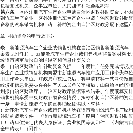
，包括党政机关、企事业单位、人民团体和社会组织等。
第八条
区内注册汽车生产企业申请自治区财政补助资金，补
付到汽车生产企业；区外注册汽车生产企业申请自治区财政补助
人资格的汽车销售机构申请，补助资金由自治区财政分配下达盟
三章
补助资金的申请及下达
九条
新能源汽车生产企业或销售机构在自治区销售新能源汽车
备案表见附件
1）。新能源汽车生产企业或销售机构将备案材料报
，经盟市初审后报自治区经济和信息化委员会。
十条
自治区财政当年补助资金依据上一年度推广任务完成情况
汽车生产企业或销售机构向盟市新能源汽车推广应用工作牵头单
应用工作牵头单位、财政局审核汇总后，将申请材料一式两份报
。经济和信息化委员会会同有关成员单位审核后，由自治区经济
计划报自治区财政厅，自治区财政厅依据审核结果、年度预算安
或销售机构享受中央财政补助资金情况，按标准将自治区补助资
十一条
申请新能源汽车购置补助应提供以下材料：
一）新能源汽车生产企业或销售机构所在盟市新能源汽车推广应
政补助的请示文件、《盟市新能源汽车推广应用自治区财政补助
二）申请单位法定代表人身份证、营业执照等复印件、《内蒙古
资金申请表》（附件
3）；