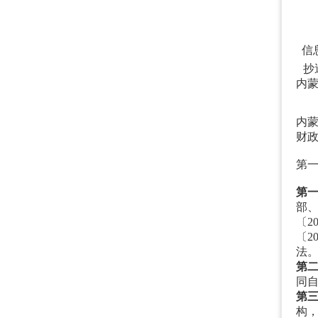
2
信
抄
内
内
财
第
第
部
〔2
〔2
法
第
同
第
构