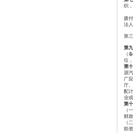
织
拨
法
第
第
（
位
第
源
广
厅
配
业
第
（
财
（
助