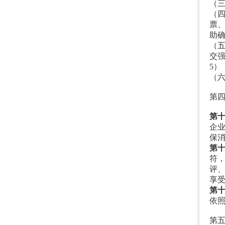
（
（
票
助
（
交
5）
（
第
第
企
保
第
符
评
享
第
依
第