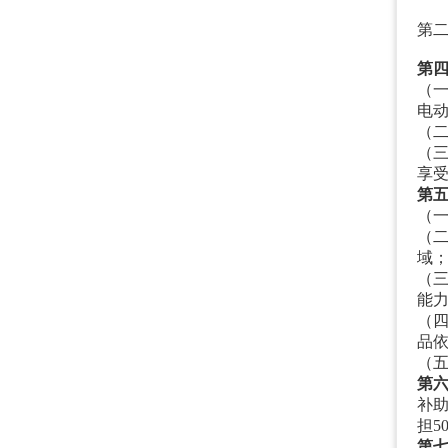
第
第
（
电
（
（
享
第
（
（
域
（
能
（
品
（
第
补
担5
第