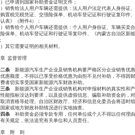
三）已申请到国家补助资金证明文件；
四）销售给法人用户车辆还需提供：法人用户法定代表人身份证
、购置税完税凭证、交强险保单、机动车登记证和行驶证复印件
确认表》（附件
4）；
五）销售给个人用户车辆还需提供：个人用户身份证、车辆买卖
强险保单、机动车登记证和行驶证等复印件、《内蒙古自治区新
；
六）其它需要证明的相关材料。
四章
监督管理
十二条
新能源汽车生产企业及销售机构要严格区分企业销售优
业优惠额度，不得以已享受价格优惠为由拒不兑付补助，不得因
消费者切实享受国家新能源汽车财政补助。
十三条
新能源汽车生产企业或销售机构对申报材料的真实性和
，性能指标没达到要求，以及提供虚假信息、骗取补助资金的，
、取消资格等处理。自治区财政厅、经济和信息化委员会将适时
受国家或地方财政补助情况进行实地抽查。
十四条
补助资金必须专款专用，任何单位或个人不得以任何理
照有关规定，依法追究有关单位和人员责任。
五章
附
则