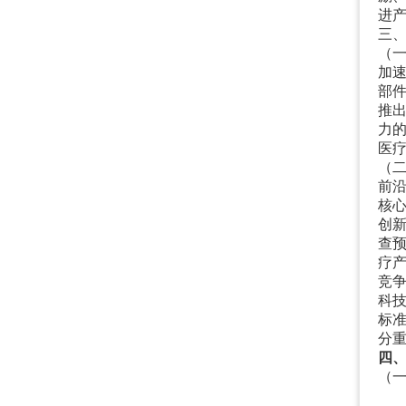
进
三
（
加
部
推
力
医
（
前沿
核心
创新
查
疗
竞争
科技
标
分重
四
（
1