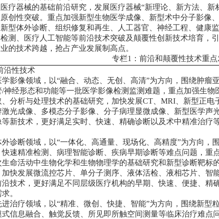
强医疗器械的基础前沿研究，发展医疗器械
“
新理论、新方法、新
大原创性突破。重点加强新型生物医学成像、新型术中分子影像
、新型体外诊断、组织修复和再生、人工器官、神经工程、健康
创检测、医疗人工智能等前沿技术突破及颠覆性创新技术培育，
产业的技术跨越，抢占产业发展制高点。
专栏1：前沿和颠覆性技术重点
前沿性技术
医学影像领域，以
“
融合、动态、无创、高清
”
为方向，围绕肿瘤
管/神经形态和功能等一批医学影像检测监测难题，重点加强生物
取、分析与处理技术的基础研究，加快发展CT、MRI、新型正电
辨激光成像、多模态分子影像、分子病理显微成像、新型医学声
像等新技术，更好满足实时、快速、精确诊断以及术中精准治疗
。
体外诊断领域，以
“
一体化、高通量、现场化、高精度
”
为方向，
、快速精准检测、病理智能诊断、疾病早期诊断等难点问题，重
次生命活动中生物化学和生物物理学的基础研究和新型诊断靶标
，加快发展微流控芯片、单分子测序、液体活检、液相芯片、智
前沿技术，更好满足不同层级医疗机构的早期、快速、便捷、精
需求。
先进治疗领域，以
“
精准、微创、快捷、智能
”
为方向，围绕新型
模式信息融合、触觉反馈、所见即所触空间测量等临床治疗难点