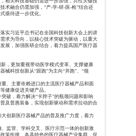
主，相关科技基础仍需进一步加强，共性关键技
的技术融合仍需加强，
“
产-学-研-医-检
”
结合还
模式亟待进一步优化。
彻落实习近平总书记在全国科技创新大会上的
讲
康需求为导向，以核心技术突破为驱动，以重大
合发展，加强医研企结合，着力提高国产医疗器
创新，更加重视带动医学模式变革、支撑健康
疗器械科技创新从
“
跟跑
”
为主向
“
并跑
”
、
“
领
担重、主要依赖进口的主流医疗器械产品和面
理等健康促进关键产品。
件突破，着力解决
“
卡脖子
”
的瓶颈问题和影响
进普及普惠装备，实现创新驱动和需求拉动的合
加大创新医疗器械产品的普及推广力度，着力
融、监管、学科交叉、医疗示范一体的创新激
、政策衔接、各具特色的医疗器械产业集群，促