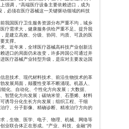
会上强调，
“
高端医疗设备主要依赖进口，成为
设，必须在医疗器械这一关键驱动领域的科技
目前我国医疗卫生服务资源分布严重不均，城乡
区医疗需求大，健康服务供给严重不足。提升我
广，是建立高效、分级、协同、均质、可及的医
重要支撑。
需求。近年来，全球医疗器械高科技产业创新活
依赖进口的局面仍未改变，许多跨国公司通过并
促进医疗器械产业转型升级，是应对主要发达国
代信息技术、现代材料技术、前沿生物技术的革
蓬勃发展局面，颠覆性变革不断涌现。机器人、
智能化、自动化、个性化方向发展；大数据、
化、智慧化方向发展；碳纳米管、石墨烯、材料
、可诱导分化生长方向发展；组织工程、干细
因治疗、分子影像、精确诊断、精准治疗方向的
需求，生物、医学、电子、物理、机械、网络等
新创业联合体正在形成。
“
产业、科技、金融
”
跨