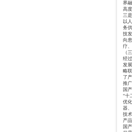
界
高
三
以
务
技
向
疗
（
经
发展
略
了
推
国
“
十
优
器、
技术
产
国