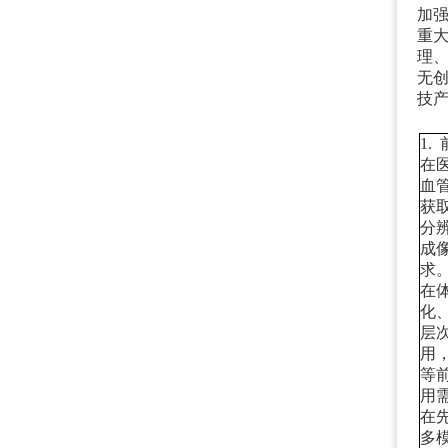
加
重
理
无
技
1.
在
血
获
分
成
求
在
化
层
用
等
用
在
多