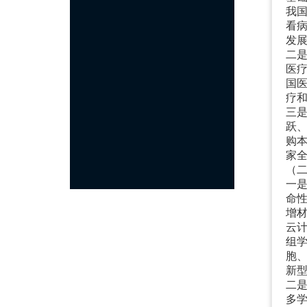
我
看
发
二
医
国
疗
三
跃
购
家
（
一
命
增
云
组
胞
新
二
多