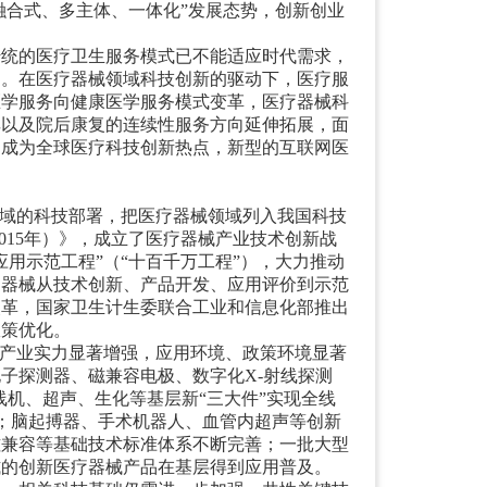
融合式、多主体、一体化
”
发展态势，创新创业
传统的医疗卫生服务模式已不能适应时代需求，
向。在医疗器械领域科技创新的驱动下，医疗服
医学服务向健康医学服务模式变革，医疗器械科
享以及院后康复的连续性服务方向延伸拓展，面
建成为全球医疗科技创新热点，新型的互联网医
域的科技部署，把医疗器械领域列入我国科技
2015年）》，成立了医疗器械产业技术创新战
应用示范工程
”
（
“
十百千万工程
”
），大力推动
疗器械从技术创新、产品开发、应用评价到示范
改革，国家卫生计生委联合工业和信息化部推出
政策优化。
产业实力显著增强，应用环境、政策环境显著
子探测器、磁兼容电极、数字化X-射线探测
X线机、超声、生化等基层新
“
三大件
”
实现全线
产化；脑起搏器、手术机器人、血管内超声等创新
磁兼容等基础技术标准体系不断完善；一批大型
式的创新医疗器械产品在基层得到应用普及。