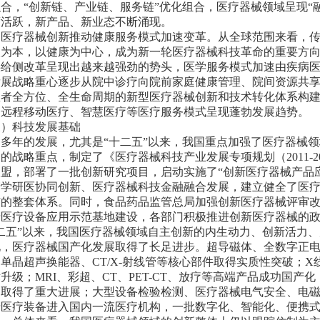
融合，
“
创新链、产业链、服务链
”
优化组合，医疗器械领域呈现
“
度活跃，新产品、新业态不断涌现。
是医疗器械创新推动健康服务模式加速变革。从全球范围来看，
人为本，以健康为中心，成为新一轮医疗器械科技革命的重要方
供给侧改革呈现出越来越强劲的势头，医学服务模式加速由疾病
发展战略重心逐步从院中诊疗向院前家庭健康管理、院间资源共
患者全方位、全生命周期的新型医疗器械创新和技术转化体系构
、远程移动医疗、智慧医疗等医疗服务模式呈现蓬勃发展趋势。
三）科技发展基础
过多年的发展，尤其是
“
十二五
”
以来，我国重点加强了医疗器械领
的战略重点，制定了《医疗器械科技产业发展专项规划（2011-
联盟，部署了一批创新研究项目，启动实施了
“
创新医疗器械产品
产学研医协同创新、医疗器械科技金融融合发展，建立健全了医
广的整套体系。同时，食品药品监管总局加强创新医疗器械评审
产医疗设备应用示范基地建设，各部门积极推进创新医疗器械的
二五
”
以来，我国医疗器械领域自主创新的内生动力、创新活力、
化，医疗器械国产化发展取得了长足进步。超导磁体、全数字正电
单晶超声换能器、CT/X-射线管等核心部件取得实质性突破；
升级；MRI、彩超、CT、PET-CT、放疗等高端产品成功国
品取得了重大进展；大型设备检验检测、医疗器械电气安全、电
产医疗装备进入国内一流医疗机构，一批数字化、智能化、便携