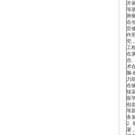
开
等
肿
在
官
作
究
工
在
合
术
脑
力
在
续
医
创
等
务
2.
署