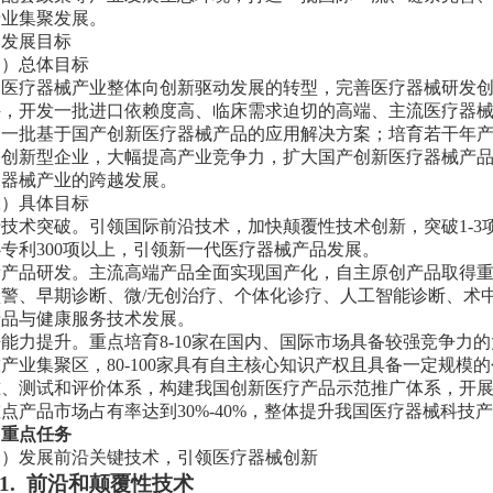
产业集聚发展。
、发展目标
一）总体目标
速医疗器械产业整体向创新驱动发展的转型，完善医疗器械研发
件，开发一批进口依赖度高、临床需求迫切的高端、主流医疗器
出一批基于国产创新医疗器械产品的应用解决方案；培育若干年
的创新型企业，大幅提高产业竞争力，扩大国产创新医疗器械产
疗器械产业的跨越发展。
二）
具体
目标
技术突破。引领国际前沿技术，加快颠覆性技术创新，突破1-3项
专利300项以上，引领新一代医疗器械产品发展。
产品研发。主流高端产品全面实现国产化，自主原创产品取得重要
预警、早期诊断、微/无创治疗、个体化诊疗、人工智能诊断、术
产品与健康服务技术发展。
能力提升。重点培育8-10家在国内
、
国际市场具备较强竞争力的
产业集聚区，80-100家具有自主核心知识产权且具备一定规
准、测试和评价体系，构建我国创新医疗产品示范推广体系，开
点产品市场占有率达到30%-40%，整体提升我国医疗器械科技
、重点任务
一）发展前沿关键技术，引领医疗器械创新
.
前沿和颠覆性技术