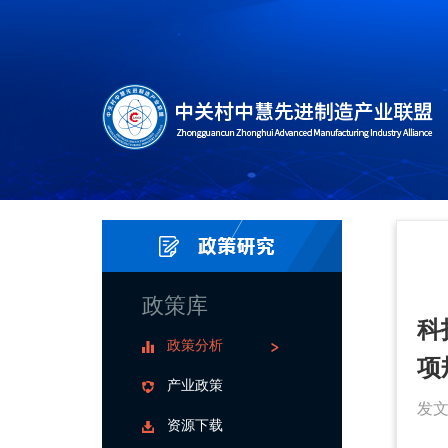
政策库
科
政策分析
项
产业政策
发文
资源下载