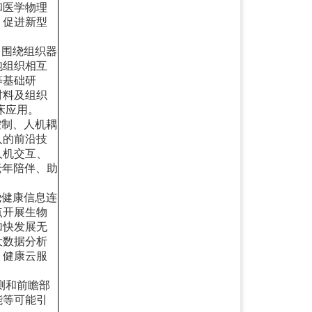
和医学物理
，促进新型
，围绕组织器
胞组织相互
等基础研
材料及组织
床应用。
控制、人机耦
人的前沿技
人机交互、
老年陪伴、助
绕健康信息连
点开展生物
加快发展无
大数据分析
、健康云服
测和前瞻部
能等可能引