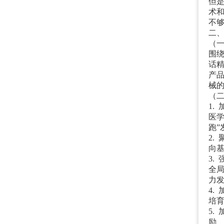
但
术
不
二
（
围
话
产
械
（
1.
医
跑
”
2.
向
3.
全
力
4.
培
5.
励