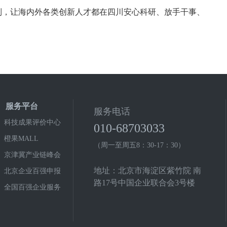
制，让海内外各类创新人才都在四川安心科研、放手干事、
服务平台
服务电话
科技成果评价中心
010-68703033
橙果MALL
（周一至周五8：30-17：30）
京津冀产业链峰会
地址：北京市海淀区紫竹院 南
北京企业百强申报
路17号中国企业联合会3号楼
全国百强企业服务