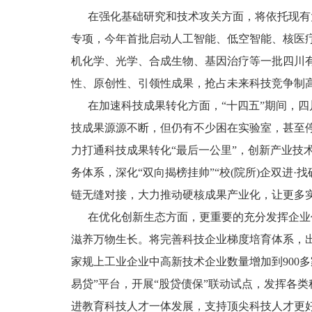
在强化基础研究和技术攻关方面，将依托现有
专项，今年首批启动人工智能、低空智能、核医
机化学、光学、合成生物、基因治疗等一批四川
性、原创性、引领性成果，抢占未来科技竞争制
在加速科技成果转化方面，“十四五”期间，四川累
技成果源源不断，但仍有不少困在实验室，甚至停
力打通科技成果转化“最后一公里”，创新产业技
务体系，深化“双向揭榜挂帅”“校(院所)企双进
链无缝对接，大力推动硬核成果产业化，让更多
在优化创新生态方面，更重要的充分发挥企业
滋养万物生长。将完善科技企业梯度培育体系，出
家规上工业企业中高新技术企业数量增加到900
易贷”平台，开展“股贷债保”联动试点，发挥各
进教育科技人才一体发展，支持顶尖科技人才更好