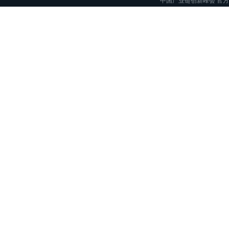
中国产业链创新峰会 官方举办平